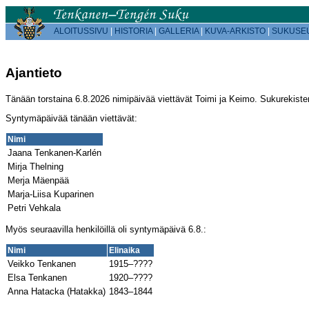
ALOITUSSIVU
|
HISTORIA
|
GALLERIA
|
KUVA-ARKISTO
|
SUKUSE
Ajantieto
Tänään torstaina 6.8.2026 nimipäivää viettävät Toimi ja Keimo. Sukurekiste
Syntymäpäivää tänään viettävät:
Nimi
Jaana Tenkanen-Karlén
Mirja Thelning
Merja Mäenpää
Marja-Liisa Kuparinen
Petri Vehkala
Myös seuraavilla henkilöillä oli syntymäpäivä 6.8.:
Nimi
Elinaika
Veikko Tenkanen
1915–????
Elsa Tenkanen
1920–????
Anna Hatacka (Hatakka)
1843–1844