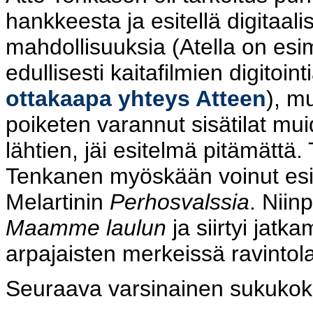
hankkeesta ja esitellä digitaal
mahdollisuuksia (Atella on esi
edullisesti kaitafilmien digitoin
ottakaapa yhteys Atteen
), mu
poiketen varannut sisätilat muid
lähtien, jäi esitelmä pitämätt
Tenkanen myöskään voinut esit
Melartinin
Perhosvalssia
. Niinp
Maamme laulun
ja siirtyi jatk
arpajaisten merkeissä ravintola
Seuraava varsinainen sukukoko