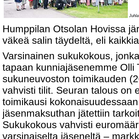
Juhla
Humppilan Otsolan Hovissa järje
väkeä salin täydeltä, eli kaik
Varsinainen sukukokous, jonka
tapaan kunniajäsenemme Olli 
sukuneuvoston toimikauden (2
vahvisti tilit. Seuran talous on 
toimikausi kokonaisuudessaan o
jäsenmaksuthan jätettiin tarkoi
Sukukokous vahvisti euromäärä
varsinaiselta jäseneltä – mark