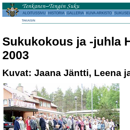
ALOITUSSIVU
|
HISTORIA
|
GALLERIA
|
KUVA-ARKISTO
|
SUKUSE
TAKAISIN
Sukukokous ja -juhla 
2003
Kuvat: Jaana Jäntti, Leena