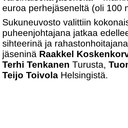
euroa perhejäseneltä (oli 100 
Sukuneuvosto valittiin kokonai
puheenjohtajana jatkaa edell
sihteerinä ja rahastonhoitajan
jäseninä
Raakkel Koskenkor
Terhi Tenkanen
Turusta,
Tuo
Teijo Toivola
Helsingistä.