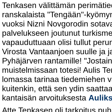
Tenkasen välittämän perimätied
ranskalaista "Tengään"-kyömy
vuoksi Nizni Novgorodin sotav
palvelukseen joutunut turkism
vapauduttuaan olisi tullut peru
Virosta Vantaanjoen suulle ja ja
Pyhäjärven rantamille! "Jostain
muistelmissaan totesi! Aulis 
lomassa tarinaa tiedemiehen va
kuitenkin, että sen ydin saatta
kantaisän arvoituksesta
Auliks
Atte Tenkasen oli tarkoitus 