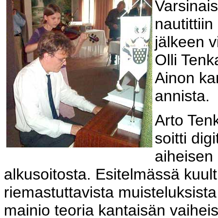
Varsinai
nautittii
jälkeen v
Olli Tenk
Ainon kan
annista.
Arto Tenk
soitti di
aiheisen
alkusoitosta. Esitelmässä kuul
riemastuttavista muisteluksista
mainio teoria kantaisän vaihe