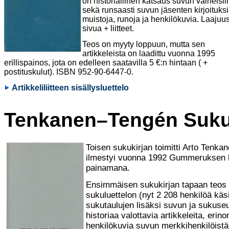
on historiallinen katsaus suvun vaiheisii
sekä runsaasti suvun jäsenten kirjoituksi
muistoja, runoja ja henkilökuvia. Laajuu
sivua + liitteet.
Teos on myyty loppuun, mutta sen
artikkeleista on laadittu vuonna 1995
erillispainos, jota on edelleen saatavilla 5 €:n hintaan ( +
postituskulut). ISBN 952-90-6447-0.
Artikkeliliitteen sisällysluettelo
Tenkanen–Tengén Suku
Toisen sukukirjan toimitti Arto Tenkan
ilmestyi vuonna 1992 Gummeruksen k
painamana.
Ensimmäisen sukukirjan tapaan teos 
sukuluettelon (nyt 2 208 henkilöä käsi
sukutaulujen lisäksi suvun ja sukuse
historiaa valottavia artikkeleita, erin
henkilökuvia suvun merkkihenkilöistä,