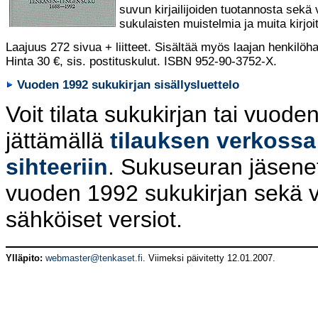
suvun kirjailijoiden tuotannosta sekä
sukulaisten muistelmia ja muita kirjoi
Laajuus 272 sivua + liitteet. Sisältää myös laajan henkilöh
Hinta 30 €, sis. postituskulut. ISBN 952-90-3752-X.
Vuoden 1992 sukukirjan sisällysluettelo
Voit tilata sukukirjan tai vuoden
jättämällä
tilauksen verkossa
sihteeriin
. Sukuseuran jäsene
vuoden 1992 sukukirjan sekä vu
sähköiset versiot.
Ylläpito:
webmaster@tenkaset.fi
. Viimeksi päivitetty
12.01.2007
.