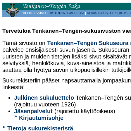
ALOITUSSIVU |
HISTORIA
|
GALLERIA
|
KUVA-ARKISTO
|
SUKUSE
Tervetuloa Tenkanen–Tengén-sukusivuston vier
Tämä sivusto on
Tenkanen–Tengén Sukuseura 
palvelee ensisijaisesti suvun jäseniä. Sukuseuran t
uutisten ja muiden tietojen lisäksi sivut sisältävät 
selvityksiä, henkilökuvia, kuva-aineistoa ja matrikke
saattaa olla hyötyä suvun ulkopuolisillekin tutkijoill
Sukurekisteriin pääset napsauttamalla jompaaku
linkeistä:
Julkinen sukuluettelo
Tenkanen–Tengén suv
(rajoittuu vuoteen 1926)
Jäsenpalvelut
(rajoitettu käyttöoikeus)
Kirjautumisohje
Tietoja sukurekisteristä