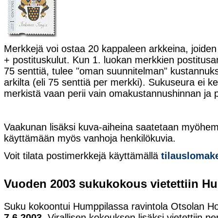
Merkkejä voi ostaa 20 kappaleen arkkeina, joiden
+ postituskulut. Kun 1. luokan merkkien postitusa
75 senttiä, tulee "oman suunnitelman" kustannuk
arkilta (eli 75 senttiä per merkki). Sukuseura ei k
merkistä vaan perii vain omakustannushinnan ja p
Vaakunan lisäksi kuva-aiheina saatetaan myöhem
käyttämään myös vanhoja henkilökuvia.
Voit tilata postimerkkejä käyttämällä
tilauslomak
Vuoden 2003 sukukokous vietettiin H
Suku kokoontui Humppilassa ravintola Otsolan H
7.6.2003.
Virallisen kokouksen lisäksi vietettiin p