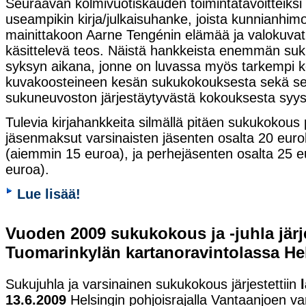
Seuraavan kolmivuotiskauden toimintatavoitteiksi ki
useampikin kirja/julkaisuhanke, joista kunnianhi
mainittakoon Aarne Tengénin elämää ja valokuva
käsittelevä teos. Näistä hankkeista enemmän su
syksyn aikana, jonne on luvassa myös tarkempi 
kuvakoosteineen kesän sukukokouksesta sekä se
sukuneuvoston järjestäytyvästä kokouksesta syy
Tulevia kirjahankkeita silmällä pitäen sukukokous 
jäsenmaksut varsinaisten jäsenten osalta 20 euro
(aiemmin 15 euroa), ja perhejäsenten osalta 25 
euroa).
Lue lisää!
Vuoden 2009 sukukokous ja -juhla järje
Tuomarinkylän kartanoravintolassa He
Sukujuhla ja varsinainen sukukokous järjestettiin
13.6.2009
Helsingin pohjoisrajalla Vantaanjoen var