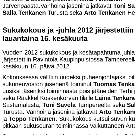
Järvenpäästä.Vanhoina jäseninä jatkavat
Toni Sa
Salla Tenkanen
Turusta sekä
Arto Tenkanen
Hel
Sukukokous ja -juhla 2012 järjestettii
lauantaina 16. kesäkuuta
Vuoden 2012 sukukokous ja kesätapahtuma juhla
järjestettiin Ravintola Kaupinpuistossa Tampereel
kesäkuun 16. päivä 2012
.
Kokouksessa valittiin uudeksi puheenjohtajaksi pi
sukuneuvoston jäsenenä toiminut
Tuomas Tenka
uusiksi jäseniksi toiminnasta pois jääneiden Terhi
sekä Raakkel Koskenkorvan tilalle
Laina Tenkan
Sastamalasta,
Toni Savela
Tampereelta sekä
Sa
Turusta. Vanhoina jäseninä jatkavat
Arto Tenkan
ja
Teppo Tenkanen
. Sukukokous kutsui suvun ku
pitkään sukuseuran toiminnassa vaikuttaneen Ar