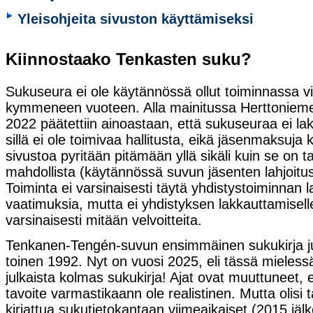
Yleisohjeita sivuston käyttämiseksi
Kiinnostaako Tenkasten suku?
Sukuseura ei ole käytännössä ollut toiminnassa v
kymmeneen vuoteen. Alla mainitussa Herttonie
2022 päätettiin ainoastaan, että sukuseuraa ei la
sillä ei ole toimivaa hallitusta, eikä jäsenmaksuja
sivustoa pyritään pitämään yllä sikäli kuin se on ta
mahdollista (käytännössä suvun jäsenten lahjoitus
Toiminta ei varsinaisesti täytä yhdistystoiminnan l
vaatimuksia, mutta ei yhdistyksen lakkauttamisel
varsinaisesti mitään velvoitteita.
Tenkanen-Tengén-suvun ensimmäinen sukukirja jul
toinen 1992. Nyt on vuosi 2025, eli tässä mielessä
julkaista kolmas sukukirja! Ajat ovat muuttuneet, e
tavoite varmastikaann ole realistinen. Mutta olisi
kirjattua sukutietokantaan viimeaikaiset (2015 jä