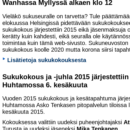
Wanhassa Myllyssä alkaen klo 12
Vieläkö sukuseuralle on tarvetta? Tule päättämää
elokuussa Helsingissä pidettävään sukukokouksee
sukukokous järjestettiin 2015 eikä jäsenmaksuja o
kerätty kuin kahdesti, eikä seuralla ole käytännös
toimintaa kuin tämä web-sivusto. Sukuneuvoston o
sukukokous koolle 2020 mutta korona siirsi tapa
Lisätietoja sukukokouksesta
Sukukokous ja -juhla 2015 järjestettiin
Huhtamossa 6. kesäkuuta
Vuoden 2015 sukukokous ja kesätapahtuma järjeste
Huhtamossa Asko Tenkasen pitopalvelun tiloissa l
kesäkuuta 2015.
Kokouksessa valittiin uudeksi puheenjohtajaksi
At
Turusta ja uudeksi jäseneksi
Mika Tenkanen