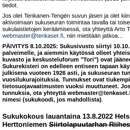
tiedot.
Jos olet Tenkanen-Tengén suvun jäsen ja olet kii
aktivoimaan sukuseuran toimintaa tavalla tai toise
sukulaistietojen keräämisessä, ota yhteyttä Arto
webmaster@tenkaset.fi
, niin mietitään jatkoa...
PÄIVITYS 8.10.2025: Sukusivusto siirtyi 10.10
palveimelle, ja aiemmin käytössä olleet yhteis
kuvasto ja keskusteluforum "Tori") ovat jääne
Sukurekisteri on edelleen entiseen tapaan käy
julkisena vuoteen 1926 asti, ja sukuseuran tu
vuosilukurajoituksia. Tunnukset ovat tiukemp
tietosuojavaatimusten vuoksi muuttuneet. Jos 
tunnuksia, ota yhteyttä webmaster@tenkaset.fi
nimesi (sukukoodi, jos mahdollista)
.
Sukukokous lauantaina 13.8.2022 Hels
Herttoniemen
Siirtolapuutarhan Riihe